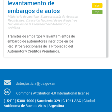
levantamiento de
csv
embargos de autos
zip
Ministerio de Justicia. Subsecretaría de Asuntos
Registrales. Dirección Nacional de los Registros
Nacionales de la Propiedad del Automotor y
Créditos ...
Trámites de embargos y levantamientos de
embargo de automotores inscriptos en los
Registros Seccionales de la Propiedad del
Automotor y Créditos Prendarios.
datosjusticia@jus.gov.ar
Commons Attribution 4.0 International license
(+5411) 5300-4000 | Sarmiento 329 | C 1041 AAG | Ciudad
Autónoma de Buenos Aires | Argentina