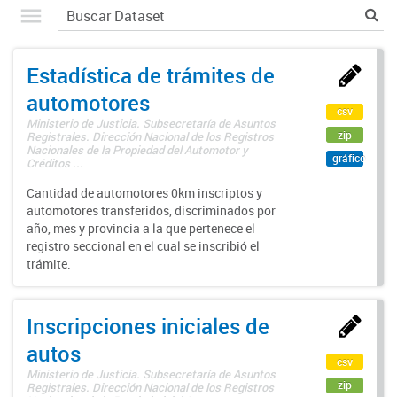
Estadística de trámites de
automotores
csv
Ministerio de Justicia. Subsecretaría de Asuntos
zip
Registrales. Dirección Nacional de los Registros
Nacionales de la Propiedad del Automotor y
gráfico
Créditos ...
Cantidad de automotores 0km inscriptos y
automotores transferidos, discriminados por
año, mes y provincia a la que pertenece el
registro seccional en el cual se inscribió el
trámite.
Inscripciones iniciales de
autos
csv
Ministerio de Justicia. Subsecretaría de Asuntos
zip
Registrales. Dirección Nacional de los Registros