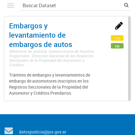
Embargos y
levantamiento de
csv
embargos de autos
zip
Ministerio de Justicia. Subsecretaría de Asuntos
Registrales. Dirección Nacional de los Registros
Nacionales de la Propiedad del Automotor y
Créditos ...
Trámites de embargos y levantamientos de
embargo de automotores inscriptos en los
Registros Seccionales de la Propiedad del
Automotor y Créditos Prendarios.
datosjusticia@jus.gov.ar