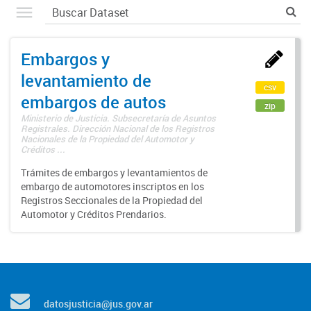
Embargos y
levantamiento de
csv
embargos de autos
zip
Ministerio de Justicia. Subsecretaría de Asuntos
Registrales. Dirección Nacional de los Registros
Nacionales de la Propiedad del Automotor y
Créditos ...
Trámites de embargos y levantamientos de
embargo de automotores inscriptos en los
Registros Seccionales de la Propiedad del
Automotor y Créditos Prendarios.
datosjusticia@jus.gov.ar