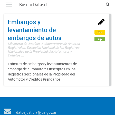
Embargos y
levantamiento de
csv
embargos de autos
zip
Ministerio de Justicia. Subsecretaría de Asuntos
Registrales. Dirección Nacional de los Registros
Nacionales de la Propiedad del Automotor y
Créditos ...
Trámites de embargos y levantamientos de
embargo de automotores inscriptos en los
Registros Seccionales de la Propiedad del
Automotor y Créditos Prendarios.
datosjusticia@jus.gov.ar