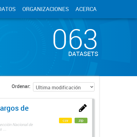
DATOS
ORGANIZACIONES
ACERCA
063
DATASETS
Ordenar
argos de
csv
zip
rección Nacional de
 ...