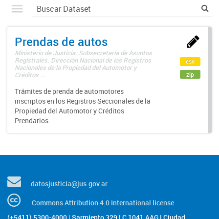
Prendas de autos
Ministerio de Justicia. Subsecretaría de Asuntos
Registrales. Dirección Nacional de los Registros
csv
Nacionales de la Propiedad del Automotor y
zip
Créditos ...
Trámites de prenda de automotores
inscriptos en los Registros Seccionales de la
Propiedad del Automotor y Créditos
Prendarios.
datosjusticia@jus.gov.ar
Commons Attribution 4.0 International license
(+5411) 5300-4000 | Sarmiento 329 | C 1041 AAG | Ciudad