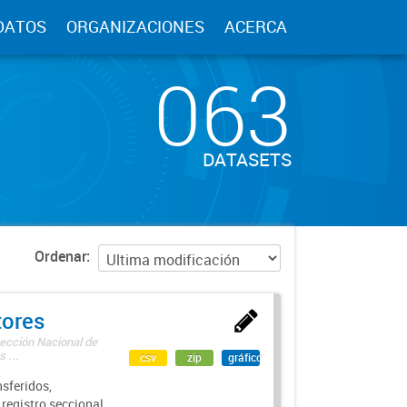
DATOS
ORGANIZACIONES
ACERCA
063
DATASETS
Ordenar
tores
rección Nacional de
 ...
csv
zip
gráfico
sferidos,
 registro seccional