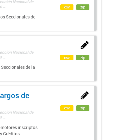
rección Nacional de
 ...
csv
zip
ros Seccionales de
rección Nacional de
 ...
csv
zip
 Seccionales de la
argos de
csv
zip
rección Nacional de
 ...
motores inscriptos
y Créditos