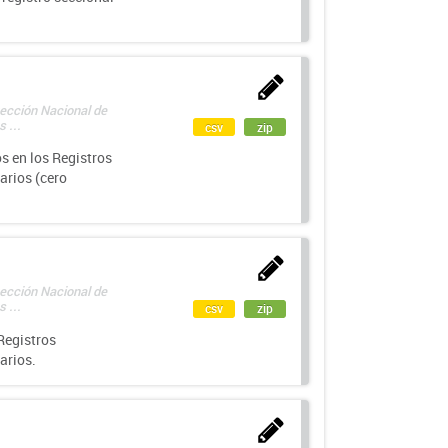
rección Nacional de
 ...
csv
zip
s en los Registros
arios (cero
rección Nacional de
 ...
csv
zip
Registros
arios.