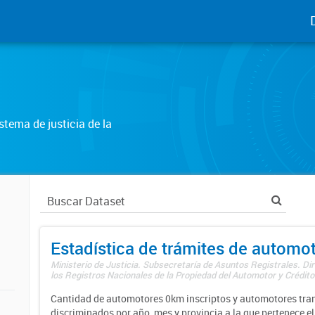
tema de justicia de la
Estadística de trámites de automo
Ministerio de Justicia. Subsecretaría de Asuntos Registrales. Di
los Registros Nacionales de la Propiedad del Automotor y Créditos
Cantidad de automotores 0km inscriptos y automotores tran
discriminados por año, mes y provincia a la que pertenece el