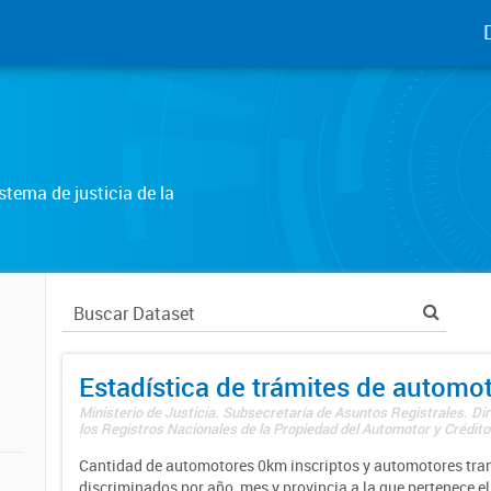
tema de justicia de la
Estadística de trámites de automo
Ministerio de Justicia. Subsecretaría de Asuntos Registrales. Di
los Registros Nacionales de la Propiedad del Automotor y Créditos
Cantidad de automotores 0km inscriptos y automotores tran
discriminados por año, mes y provincia a la que pertenece el