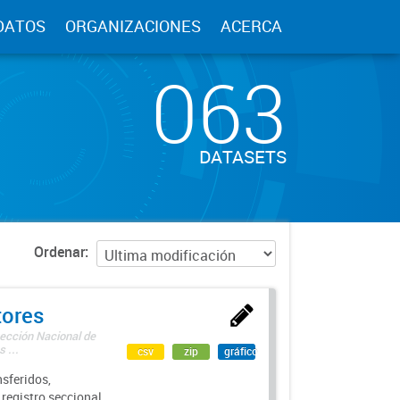
DATOS
ORGANIZACIONES
ACERCA
063
DATASETS
Ordenar
tores
rección Nacional de
 ...
csv
zip
gráfico
sferidos,
 registro seccional