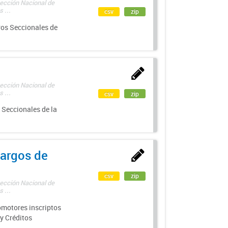
rección Nacional de
 ...
csv
zip
ros Seccionales de
rección Nacional de
 ...
csv
zip
 Seccionales de la
argos de
csv
zip
rección Nacional de
 ...
motores inscriptos
y Créditos