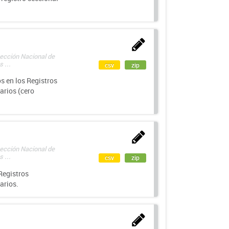
rección Nacional de
 ...
csv
zip
s en los Registros
arios (cero
rección Nacional de
 ...
csv
zip
Registros
arios.