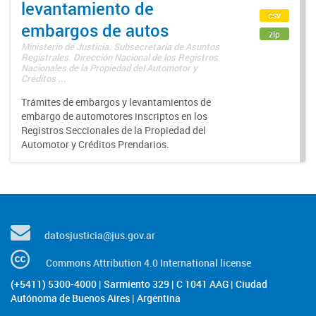
levantamiento de
csv
embargos de autos
zip
Ministerio de Justicia. Subsecretaría de Asuntos
Registrales. Dirección Nacional de los Registros
Nacionales de la Propiedad del Automotor y
Créditos ...
Trámites de embargos y levantamientos de
embargo de automotores inscriptos en los
Registros Seccionales de la Propiedad del
Automotor y Créditos Prendarios.
datosjusticia@jus.gov.ar
Commons Attribution 4.0 International license
(+5411) 5300-4000 | Sarmiento 329 | C 1041 AAG | Ciudad
Autónoma de Buenos Aires | Argentina