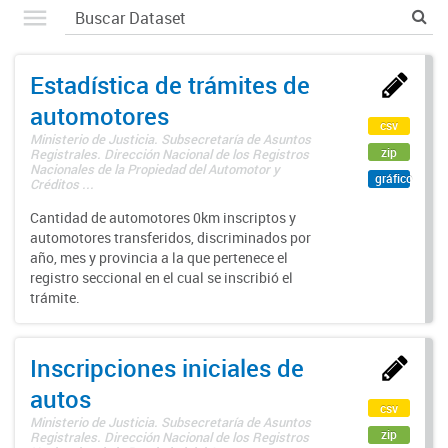
Estadística de trámites de
automotores
csv
Ministerio de Justicia. Subsecretaría de Asuntos
zip
Registrales. Dirección Nacional de los Registros
Nacionales de la Propiedad del Automotor y
gráfico
Créditos ...
Cantidad de automotores 0km inscriptos y
automotores transferidos, discriminados por
año, mes y provincia a la que pertenece el
registro seccional en el cual se inscribió el
trámite.
Inscripciones iniciales de
autos
csv
Ministerio de Justicia. Subsecretaría de Asuntos
zip
Registrales. Dirección Nacional de los Registros