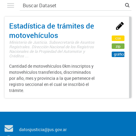
Estadística de trámites de
motovehículos
csv
Ministerio de Justicia. Subsecretaría de Asuntos
zip
Registrales. Dirección Nacional de los Registros
Nacionales de la Propiedad del Automotor y
gráfico
Créditos ...
Cantidad de motovehículos 0km inscriptos y
motovehículos transferidos, discriminados
por año, mes y provincia a la que pertenece el
registro seccional en el cual se inscribió el
trámite.
datosjusticia@jus.gov.ar