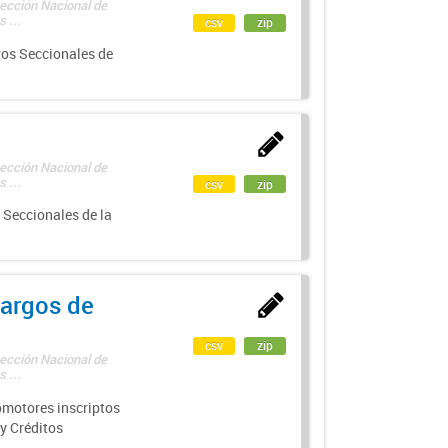
rección Nacional de
 ...
csv
zip
ros Seccionales de
rección Nacional de
 ...
csv
zip
 Seccionales de la
argos de
csv
zip
rección Nacional de
 ...
motores inscriptos
y Créditos