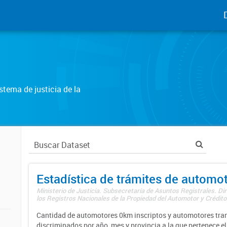
tema de justicia de la
Estadística de trámites de automo
Ministerio de Justicia. Subsecretaría de Asuntos Registrales. Di
los Registros Nacionales de la Propiedad del Automotor y Créditos
Cantidad de automotores 0km inscriptos y automotores tran
discriminados por año, mes y provincia a la que pertenece el