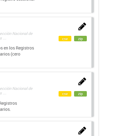
rección Nacional de
 ...
csv
zip
s en los Registros
arios (cero
rección Nacional de
 ...
csv
zip
Registros
arios.