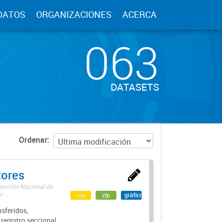
DATOS
ORGANIZACIONES
ACERCA
063
DATASETS
Ordenar
tores
rección Nacional de
 ...
csv
zip
gráfico
sferidos,
 registro seccional