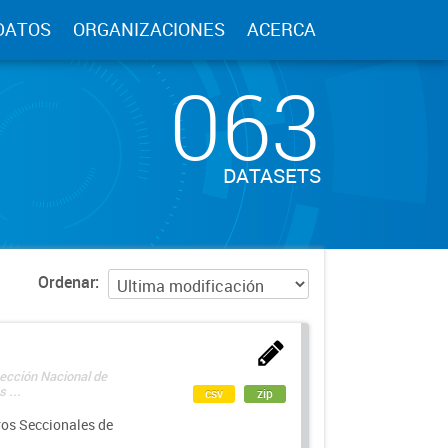
DATOS
ORGANIZACIONES
ACERCA
063
DATASETS
Ordenar
rección Nacional de
 ...
csv
zip
ros Seccionales de