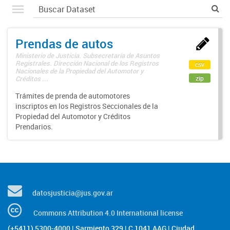
Prendas de autos
Ministerio de Justicia. Subsecretaría de Asuntos
Registrales. Dirección Nacional de los Registros
csv
Nacionales de la Propiedad del Automotor y
zip
Créditos ...
Trámites de prenda de automotores
inscriptos en los Registros Seccionales de la
Propiedad del Automotor y Créditos
Prendarios.
datosjusticia@jus.gov.ar
Commons Attribution 4.0 International license
(+5411) 5300-4000 | Sarmiento 329 | C 1041 AAG | Ciudad