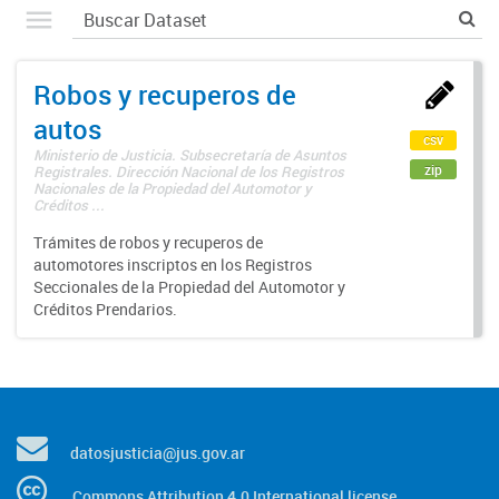
Robos y recuperos de
autos
csv
Ministerio de Justicia. Subsecretaría de Asuntos
zip
Registrales. Dirección Nacional de los Registros
Nacionales de la Propiedad del Automotor y
Créditos ...
Trámites de robos y recuperos de
automotores inscriptos en los Registros
Seccionales de la Propiedad del Automotor y
Créditos Prendarios.
datosjusticia@jus.gov.ar
Commons Attribution 4.0 International license