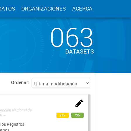
DATOS
ORGANIZACIONES
ACERCA
063
DATASETS
Ordenar
rección Nacional de
 ...
csv
zip
los Registros
arios.