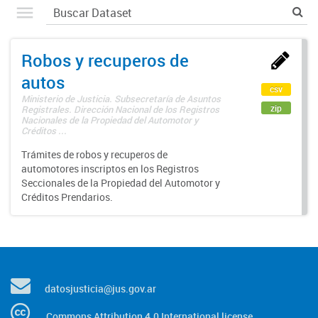
Robos y recuperos de
autos
csv
Ministerio de Justicia. Subsecretaría de Asuntos
zip
Registrales. Dirección Nacional de los Registros
Nacionales de la Propiedad del Automotor y
Créditos ...
Trámites de robos y recuperos de
automotores inscriptos en los Registros
Seccionales de la Propiedad del Automotor y
Créditos Prendarios.
datosjusticia@jus.gov.ar
Commons Attribution 4.0 International license