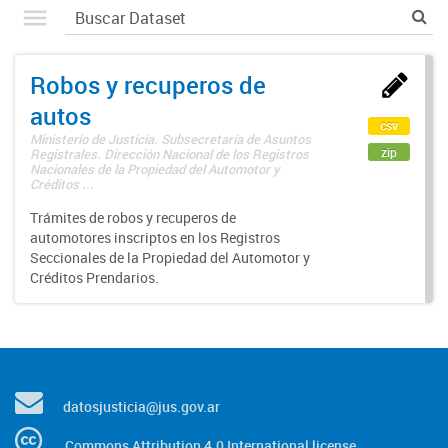
Robos y recuperos de
autos
csv
Ministerio de Justicia. Subsecretaría de Asuntos
zip
Registrales. Dirección Nacional de los Registros
Nacionales de la Propiedad del Automotor y
Créditos ...
Trámites de robos y recuperos de
automotores inscriptos en los Registros
Seccionales de la Propiedad del Automotor y
Créditos Prendarios.
datosjusticia@jus.gov.ar
Commons Attribution 4.0 International license