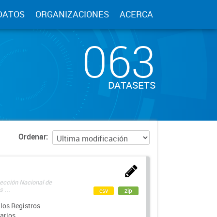
DATOS
ORGANIZACIONES
ACERCA
063
DATASETS
Ordenar
rección Nacional de
 ...
csv
zip
los Registros
arios.