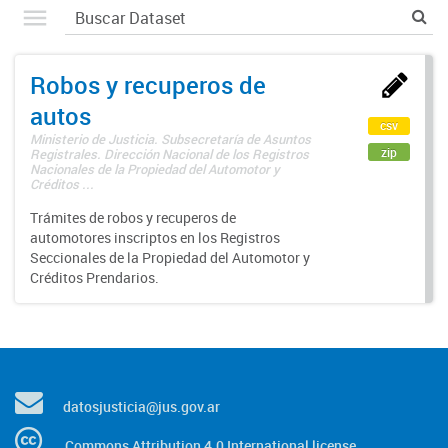
Robos y recuperos de
autos
csv
Ministerio de Justicia. Subsecretaría de Asuntos
zip
Registrales. Dirección Nacional de los Registros
Nacionales de la Propiedad del Automotor y
Créditos ...
Trámites de robos y recuperos de
automotores inscriptos en los Registros
Seccionales de la Propiedad del Automotor y
Créditos Prendarios.
datosjusticia@jus.gov.ar
Commons Attribution 4.0 International license