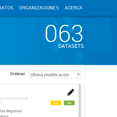
DATOS
ORGANIZACIONES
ACERCA
063
DATASETS
Ordenar
rección Nacional de
 ...
csv
zip
los Registros
arios.