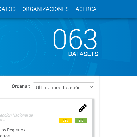
DATOS
ORGANIZACIONES
ACERCA
063
DATASETS
Ordenar
rección Nacional de
 ...
csv
zip
los Registros
arios.