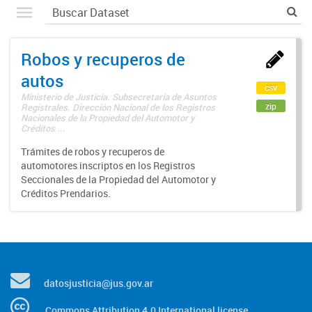
Robos y recuperos de
autos
csv
Ministerio de Justicia. Subsecretaría de Asuntos
zip
Registrales. Dirección Nacional de los Registros
Nacionales de la Propiedad del Automotor y
Créditos ...
Trámites de robos y recuperos de
automotores inscriptos en los Registros
Seccionales de la Propiedad del Automotor y
Créditos Prendarios.
datosjusticia@jus.gov.ar
Commons Attribution 4.0 International license