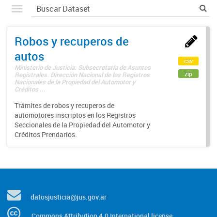
Robos y recuperos de
autos
csv
Ministerio de Justicia. Subsecretaría de Asuntos
zip
Registrales. Dirección Nacional de los Registros
Nacionales de la Propiedad del Automotor y
Créditos ...
Trámites de robos y recuperos de
automotores inscriptos en los Registros
Seccionales de la Propiedad del Automotor y
Créditos Prendarios.
datosjusticia@jus.gov.ar
Commons Attribution 4.0 International license