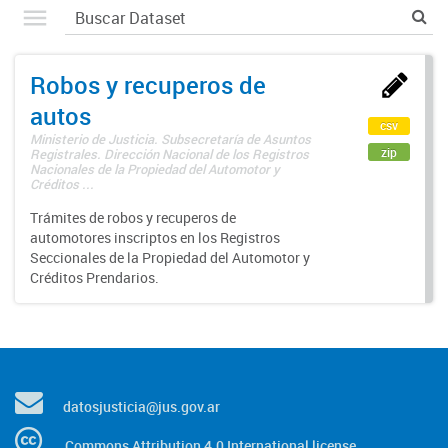
Robos y recuperos de
autos
csv
Ministerio de Justicia. Subsecretaría de Asuntos
zip
Registrales. Dirección Nacional de los Registros
Nacionales de la Propiedad del Automotor y
Créditos ...
Trámites de robos y recuperos de
automotores inscriptos en los Registros
Seccionales de la Propiedad del Automotor y
Créditos Prendarios.
datosjusticia@jus.gov.ar
Commons Attribution 4.0 International license