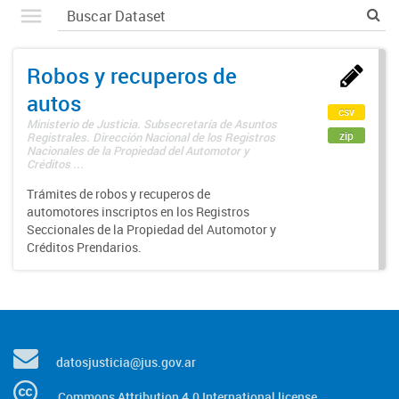
Robos y recuperos de
autos
csv
Ministerio de Justicia. Subsecretaría de Asuntos
zip
Registrales. Dirección Nacional de los Registros
Nacionales de la Propiedad del Automotor y
Créditos ...
Trámites de robos y recuperos de
automotores inscriptos en los Registros
Seccionales de la Propiedad del Automotor y
Créditos Prendarios.
datosjusticia@jus.gov.ar
Commons Attribution 4.0 International license