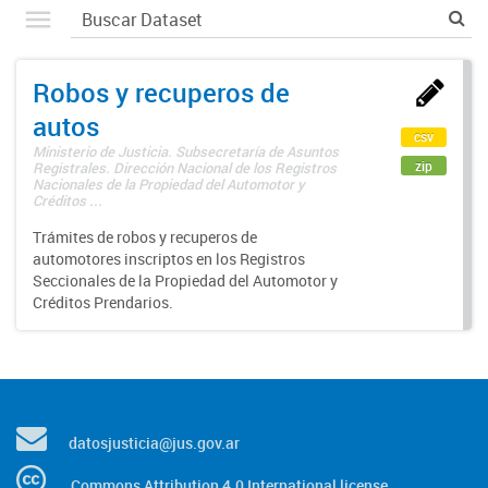
Robos y recuperos de
autos
csv
Ministerio de Justicia. Subsecretaría de Asuntos
zip
Registrales. Dirección Nacional de los Registros
Nacionales de la Propiedad del Automotor y
Créditos ...
Trámites de robos y recuperos de
automotores inscriptos en los Registros
Seccionales de la Propiedad del Automotor y
Créditos Prendarios.
datosjusticia@jus.gov.ar
Commons Attribution 4.0 International license