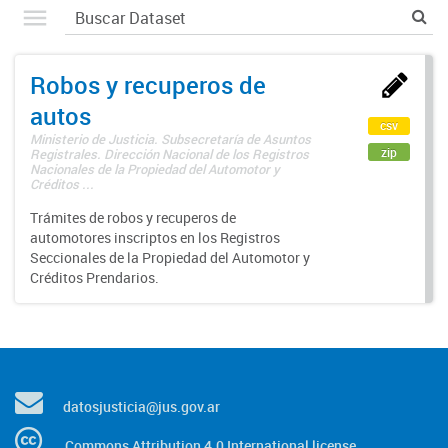
Robos y recuperos de
autos
csv
Ministerio de Justicia. Subsecretaría de Asuntos
zip
Registrales. Dirección Nacional de los Registros
Nacionales de la Propiedad del Automotor y
Créditos ...
Trámites de robos y recuperos de
automotores inscriptos en los Registros
Seccionales de la Propiedad del Automotor y
Créditos Prendarios.
datosjusticia@jus.gov.ar
Commons Attribution 4.0 International license