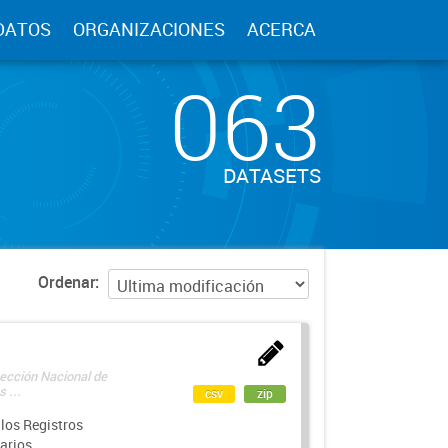
DATOS
ORGANIZACIONES
ACERCA
063
DATASETS
Ordenar
rección Nacional de
 ...
csv
zip
los Registros
arios.