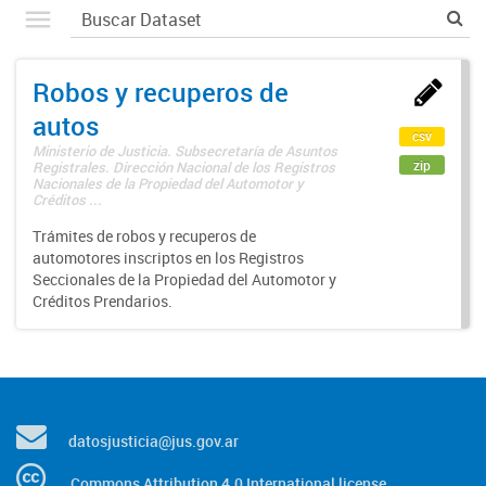
Robos y recuperos de
autos
csv
Ministerio de Justicia. Subsecretaría de Asuntos
zip
Registrales. Dirección Nacional de los Registros
Nacionales de la Propiedad del Automotor y
Créditos ...
Trámites de robos y recuperos de
automotores inscriptos en los Registros
Seccionales de la Propiedad del Automotor y
Créditos Prendarios.
datosjusticia@jus.gov.ar
Commons Attribution 4.0 International license