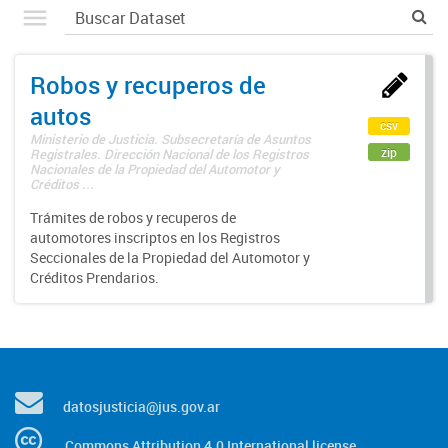
Robos y recuperos de
autos
csv
Ministerio de Justicia. Subsecretaría de Asuntos
zip
Registrales. Dirección Nacional de los Registros
Nacionales de la Propiedad del Automotor y
Créditos ...
Trámites de robos y recuperos de
automotores inscriptos en los Registros
Seccionales de la Propiedad del Automotor y
Créditos Prendarios.
datosjusticia@jus.gov.ar
Commons Attribution 4.0 International license