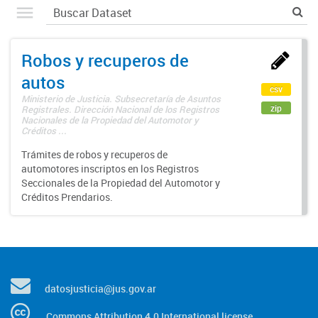
Robos y recuperos de
autos
csv
Ministerio de Justicia. Subsecretaría de Asuntos
zip
Registrales. Dirección Nacional de los Registros
Nacionales de la Propiedad del Automotor y
Créditos ...
Trámites de robos y recuperos de
automotores inscriptos en los Registros
Seccionales de la Propiedad del Automotor y
Créditos Prendarios.
datosjusticia@jus.gov.ar
Commons Attribution 4.0 International license