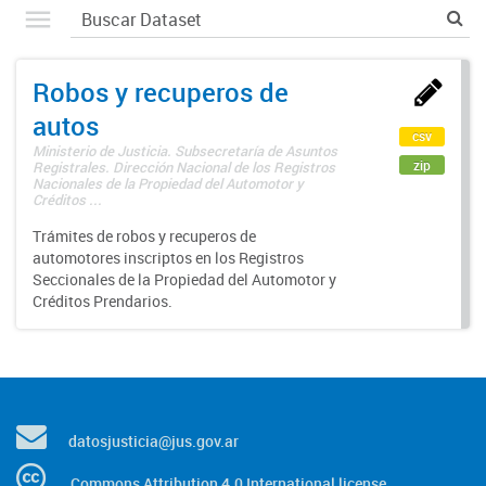
Robos y recuperos de
autos
csv
Ministerio de Justicia. Subsecretaría de Asuntos
zip
Registrales. Dirección Nacional de los Registros
Nacionales de la Propiedad del Automotor y
Créditos ...
Trámites de robos y recuperos de
automotores inscriptos en los Registros
Seccionales de la Propiedad del Automotor y
Créditos Prendarios.
datosjusticia@jus.gov.ar
Commons Attribution 4.0 International license