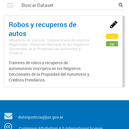
Robos y recuperos de
autos
csv
Ministerio de Justicia. Subsecretaría de Asuntos
zip
Registrales. Dirección Nacional de los Registros
Nacionales de la Propiedad del Automotor y
Créditos ...
Trámites de robos y recuperos de
automotores inscriptos en los Registros
Seccionales de la Propiedad del Automotor y
Créditos Prendarios.
datosjusticia@jus.gov.ar
Commons Attribution 4.0 International license