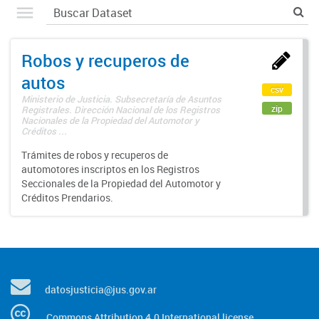
Robos y recuperos de
autos
csv
Ministerio de Justicia. Subsecretaría de Asuntos
zip
Registrales. Dirección Nacional de los Registros
Nacionales de la Propiedad del Automotor y
Créditos ...
Trámites de robos y recuperos de
automotores inscriptos en los Registros
Seccionales de la Propiedad del Automotor y
Créditos Prendarios.
datosjusticia@jus.gov.ar
Commons Attribution 4.0 International license