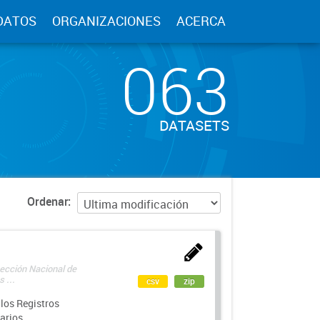
DATOS
ORGANIZACIONES
ACERCA
063
DATASETS
Ordenar
rección Nacional de
 ...
csv
zip
los Registros
arios.