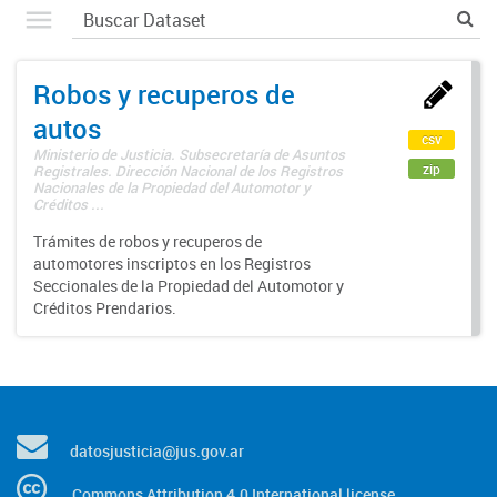
Robos y recuperos de
autos
csv
Ministerio de Justicia. Subsecretaría de Asuntos
zip
Registrales. Dirección Nacional de los Registros
Nacionales de la Propiedad del Automotor y
Créditos ...
Trámites de robos y recuperos de
automotores inscriptos en los Registros
Seccionales de la Propiedad del Automotor y
Créditos Prendarios.
datosjusticia@jus.gov.ar
Commons Attribution 4.0 International license