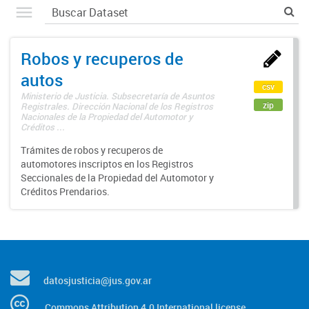
Robos y recuperos de
autos
csv
Ministerio de Justicia. Subsecretaría de Asuntos
zip
Registrales. Dirección Nacional de los Registros
Nacionales de la Propiedad del Automotor y
Créditos ...
Trámites de robos y recuperos de
automotores inscriptos en los Registros
Seccionales de la Propiedad del Automotor y
Créditos Prendarios.
datosjusticia@jus.gov.ar
Commons Attribution 4.0 International license