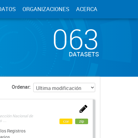
DATOS
ORGANIZACIONES
ACERCA
063
DATASETS
Ordenar
rección Nacional de
 ...
csv
zip
los Registros
arios.