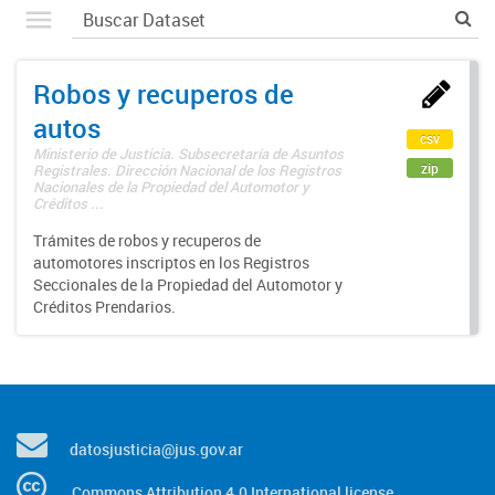
Robos y recuperos de
autos
csv
Ministerio de Justicia. Subsecretaría de Asuntos
zip
Registrales. Dirección Nacional de los Registros
Nacionales de la Propiedad del Automotor y
Créditos ...
Trámites de robos y recuperos de
automotores inscriptos en los Registros
Seccionales de la Propiedad del Automotor y
Créditos Prendarios.
datosjusticia@jus.gov.ar
Commons Attribution 4.0 International license