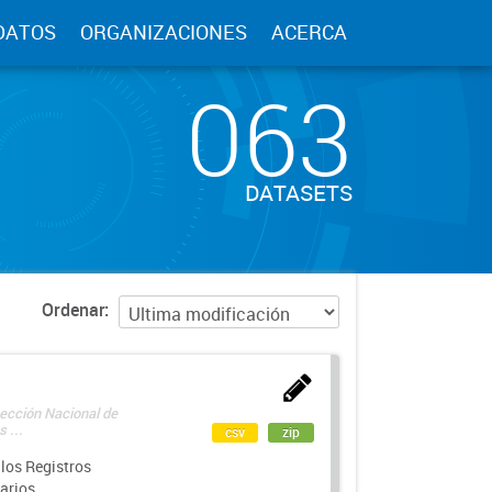
DATOS
ORGANIZACIONES
ACERCA
063
DATASETS
Ordenar
rección Nacional de
 ...
csv
zip
los Registros
arios.