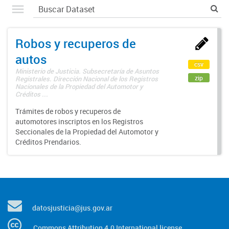
Robos y recuperos de
autos
csv
Ministerio de Justicia. Subsecretaría de Asuntos
zip
Registrales. Dirección Nacional de los Registros
Nacionales de la Propiedad del Automotor y
Créditos ...
Trámites de robos y recuperos de
automotores inscriptos en los Registros
Seccionales de la Propiedad del Automotor y
Créditos Prendarios.
datosjusticia@jus.gov.ar
Commons Attribution 4.0 International license