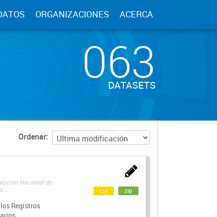
DATOS
ORGANIZACIONES
ACERCA
063
DATASETS
Ordenar
rección Nacional de
 ...
csv
zip
los Registros
arios.