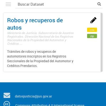
Robos y recuperos de
autos
csv
Ministerio de Justicia. Subsecretaría de Asuntos
zip
Registrales. Dirección Nacional de los Registros
Nacionales de la Propiedad del Automotor y
Créditos ...
Trámites de robos y recuperos de
automotores inscriptos en los Registros
Seccionales de la Propiedad del Automotor y
Créditos Prendarios.
datosjusticia@jus.gov.ar
Commons Attribution 4.0 International license