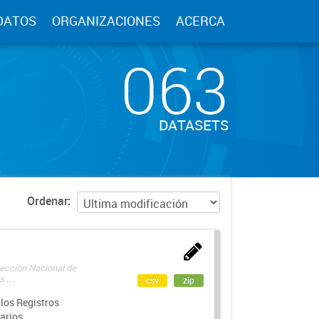
DATOS
ORGANIZACIONES
ACERCA
063
DATASETS
Ordenar
rección Nacional de
 ...
csv
zip
los Registros
arios.