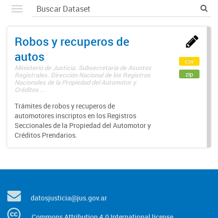
Robos y recuperos de
autos
csv
Ministerio de Justicia. Subsecretaría de Asuntos
zip
Registrales. Dirección Nacional de los Registros
Nacionales de la Propiedad del Automotor y
Créditos ...
Trámites de robos y recuperos de
automotores inscriptos en los Registros
Seccionales de la Propiedad del Automotor y
Créditos Prendarios.
datosjusticia@jus.gov.ar
Commons Attribution 4.0 International license