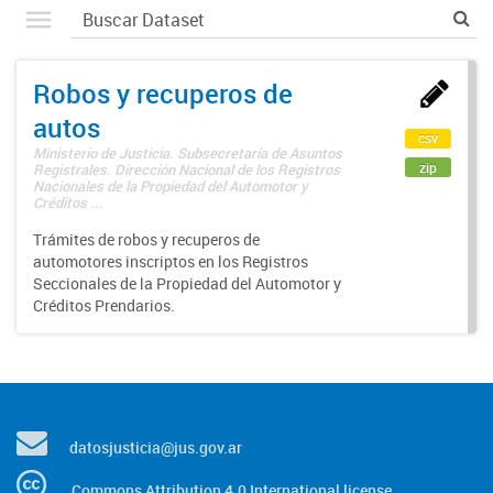
Robos y recuperos de
autos
csv
Ministerio de Justicia. Subsecretaría de Asuntos
zip
Registrales. Dirección Nacional de los Registros
Nacionales de la Propiedad del Automotor y
Créditos ...
Trámites de robos y recuperos de
automotores inscriptos en los Registros
Seccionales de la Propiedad del Automotor y
Créditos Prendarios.
datosjusticia@jus.gov.ar
Commons Attribution 4.0 International license