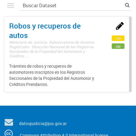
Robos y recuperos de
autos
csv
Ministerio de Justicia. Subsecretaría de Asuntos
zip
Registrales. Dirección Nacional de los Registros
Nacionales de la Propiedad del Automotor y
Créditos ...
Trámites de robos y recuperos de
automotores inscriptos en los Registros
Seccionales de la Propiedad del Automotor y
Créditos Prendarios.
datosjusticia@jus.gov.ar
Commons Attribution 4.0 International license