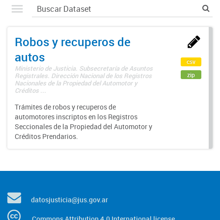
Robos y recuperos de
autos
csv
Ministerio de Justicia. Subsecretaría de Asuntos
zip
Registrales. Dirección Nacional de los Registros
Nacionales de la Propiedad del Automotor y
Créditos ...
Trámites de robos y recuperos de
automotores inscriptos en los Registros
Seccionales de la Propiedad del Automotor y
Créditos Prendarios.
datosjusticia@jus.gov.ar
Commons Attribution 4.0 International license