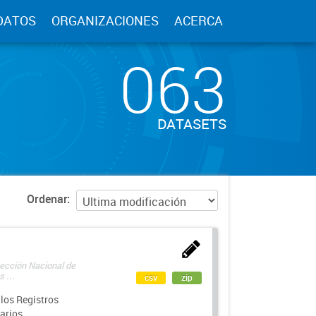
DATOS
ORGANIZACIONES
ACERCA
063
DATASETS
Ordenar
rección Nacional de
 ...
csv
zip
los Registros
arios.