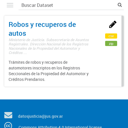
Robos y recuperos de
autos
csv
Ministerio de Justicia. Subsecretaría de Asuntos
zip
Registrales. Dirección Nacional de los Registros
Nacionales de la Propiedad del Automotor y
Créditos ...
Trámites de robos y recuperos de
automotores inscriptos en los Registros
Seccionales de la Propiedad del Automotor y
Créditos Prendarios.
datosjusticia@jus.gov.ar
Commons Attribution 4.0 International license